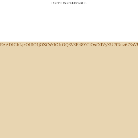
DIREITOS RESERVADOS.
EAADIGbLjrOIBO1jOZCsYIGItOQ3V3E48YClOsfXIVyXU7fBuz673